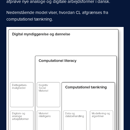
afprøve nye analoge og digitale arbejdsformer i dansk.
Nedenstående model viser, hvordan CL afgrænses fra
computationel tænkning.