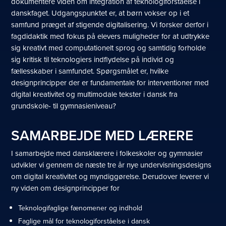
dokumentere viden om integration af teknologiforståelse i
danskfaget. Udgangspunktet er, at børn vokser op i et
samfund præget af stigende digitalisering. Vi forsker derfor i
fagdidaktik med fokus på elevers muligheder for at udtrykke
sig kreativt med computationelt sprog og samtidig forholde
sig kritisk til teknologiers indflydelse på individ og
fællesskaber i samfundet. Spørgsmålet er, hvilke
designprincipper der er fundamentale for interventioner med
digital kreativitet og multimodale tekster i dansk fra
grundskole- til gymnasieniveau?
SAMARBEJDE MED LÆRERE
I samarbejde med dansklærere i folkeskoler og gymnasier
udvikler vi gennem de næste tre år nye undervisningsdesigns
om digital kreativitet og myndiggørelse. Derudover leverer vi
ny viden om designprincipper for
Teknologifaglige fænomener og indhold
Faglige mål for teknologiforståelse i dansk