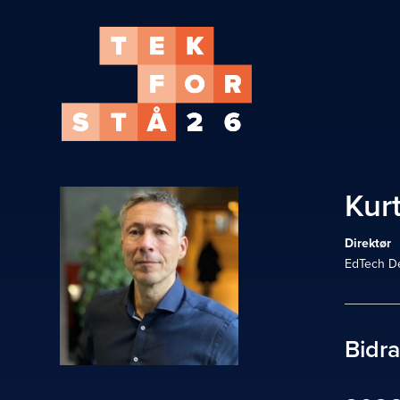
Kur
Direktør
EdTech D
Bidr