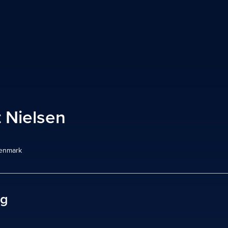
t Nielsen
enmark
ag