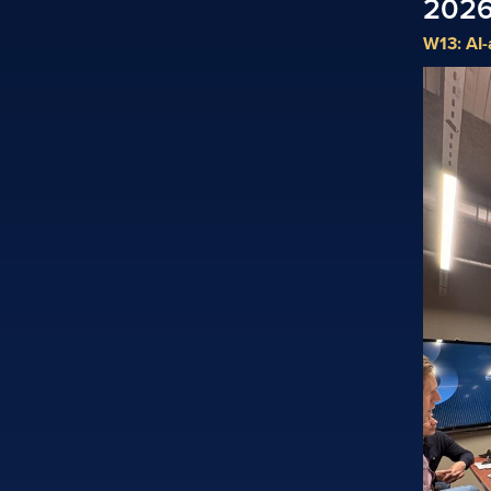
202
W13: AI-