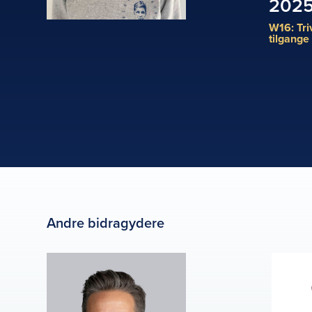
202
W16: Tri
tilgange
Andre bidragydere