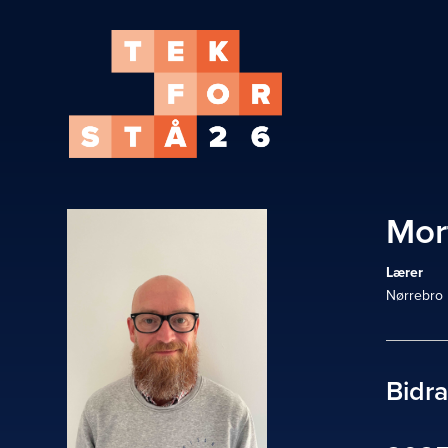
Mor
Lærer
Nørrebro 
Bidr