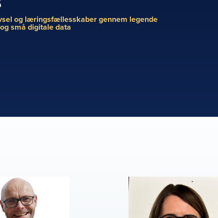
5
vsel og læringsfællesskaber gennem legende
 og små digitale data