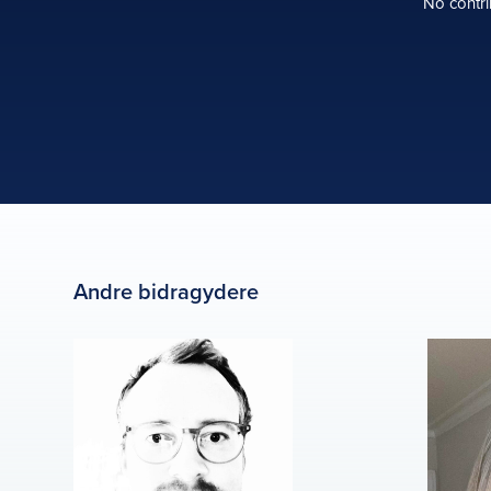
No contri
Andre bidragydere