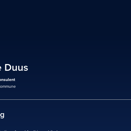
e Duus
onsulent
Kommune
ag