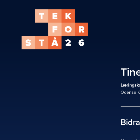
Tin
Læringsk
Odense 
Bidr