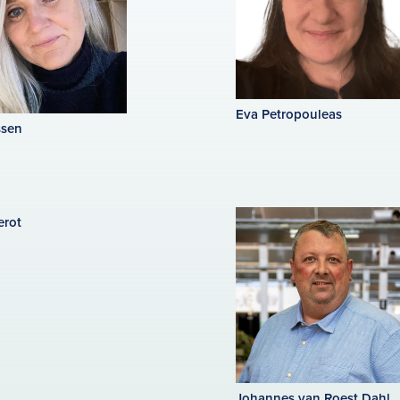
Eva Petropouleas
ssen
erot
Johannes van Roest Dahl