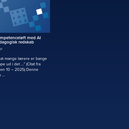
mpetenceløft med AI
agogisk redskab
P
, at mange lærere er bange
pe ud i det …” (Citat fra
len 10 – 2025) Denne
...