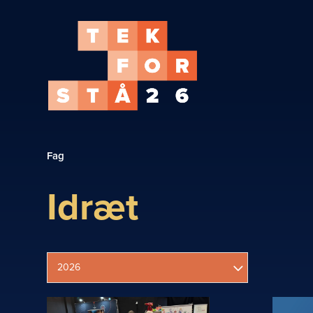
Fag
Idræt
2026