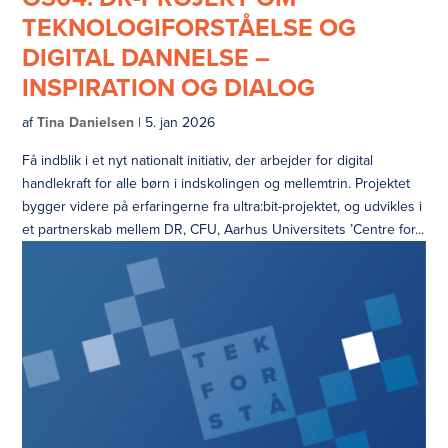
TEKNOLOGIFORSTÅELSE OG
DIGITAL DANNELSE –
INSPIRATION OG DIALOG
af
Tina Danielsen
|
5. jan 2026
Få indblik i et nyt nationalt initiativ, der arbejder for digital
handlekraft for alle børn i indskolingen og mellemtrin. Projektet
bygger videre på erfaringerne fra ultra:bit-projektet, og udvikles i
et partnerskab mellem DR, CFU, Aarhus Universitets ’Centre for...