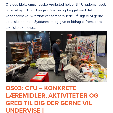
Ørsteds Elektromagnetiske Værksted holder til i Ungdomshuset,
og er et nyt tilbud til unge i Odense, opbygget med det
københavnske Skramloteket som forbillede. På sigt vil vi gerne
ud til skoler i hele Syddanmark og give et bidrag til fremtidens
tekniske dannelse....
OS03: CFU – KONKRETE
LÆREMIDLER, AKTIVITETER OG
GREB TIL DIG DER GERNE VIL
UNDERVISE I