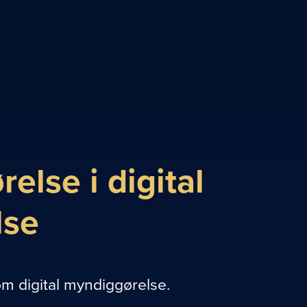
else i digital
lse
om digital myndiggørelse.