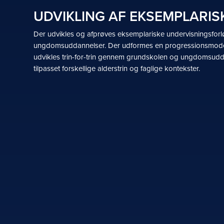
UDVIKLING AF EKSEMPLARI
Der udvikles og afprøves eksemplariske undervisningsfor
ungdomsuddannelser. Der udformes en progressionsmodel, 
udvikles trin-for-trin gennem grundskolen og ungdomsudda
tilpasset forskellige alderstrin og faglige kontekster.