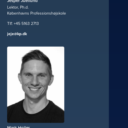
Jesper Juellund
Lektor, Ph.d.
Københavns Professionshøjskole
+45 5163 2713
jeje@kp.dk
Mark Holler