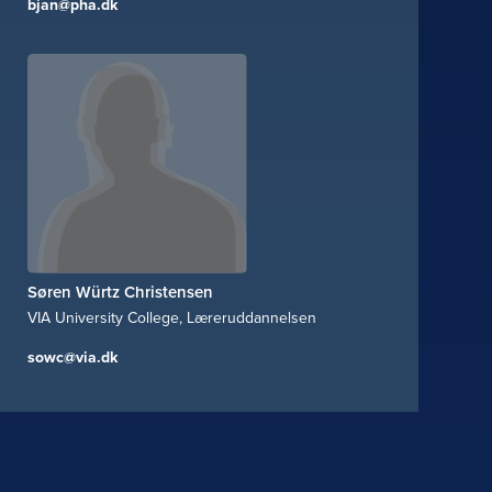
bjan@pha.dk
Søren Würtz Christensen
VIA University College, Læreruddannelsen
sowc@via.dk