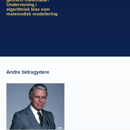
Undervisning i
algoritmisk bias som
matematisk modellering
Andre bidragydere