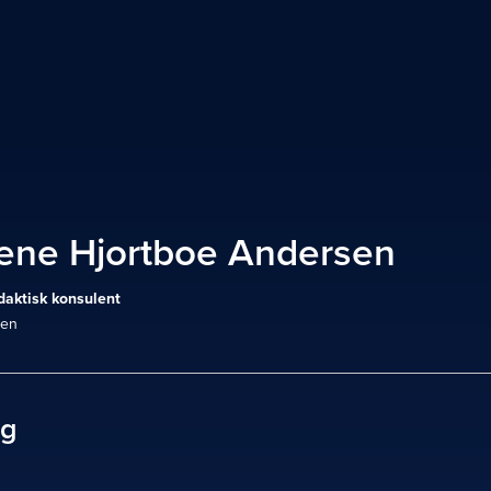
ene Hjortboe Andersen
idaktisk konsulent
den
ag