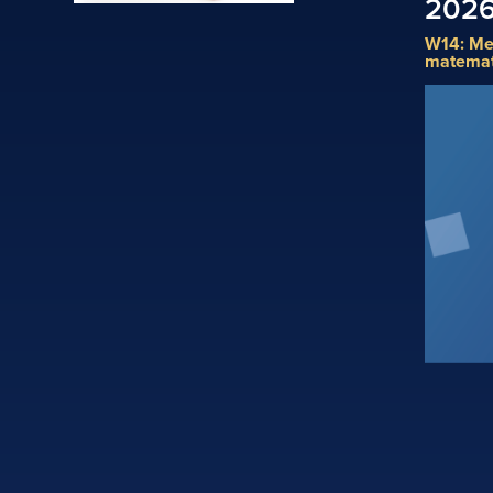
202
W14: Men
matemat