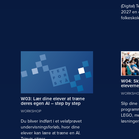
(Digital) 
2027 en d
folkeskol
W04: Sk
eleverne
WORKSHO
W03: Lær dine elever at træne
deres egen AI – step by step
Slip dine
programm
WORKSHOP
LEGO, me
løsninger 
Du bliver indført i et velafprøvet
undervisningsforløb, hvor dine
elever kan lære at træne en AI.
Trinvis stiger ...