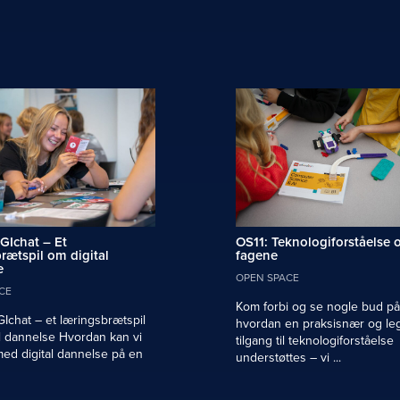
GIchat – Et
OS11: Teknologiforståelse o
rætspil om digital
fagene
e
OPEN SPACE
CE
Kom forbi og se nogle bud på
Ichat – et læringsbrætspil
hvordan en praksisnær og l
l dannelse Hvordan kan vi
tilgang til teknologiforståelse
ed digital dannelse på en
understøttes – vi ...