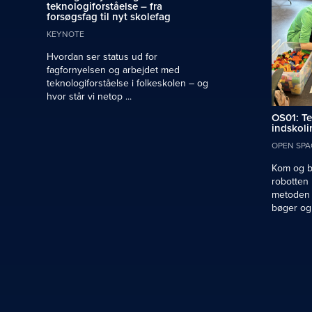
teknologiforståelse – fra
forsøgsfag til nyt skolefag
KEYNOTE
Hvordan ser status ud for
fagfornyelsen og arbejdet med
teknologiforståelse i folkeskolen – og
hvor står vi netop ...
OS01: Te
indskol
OPEN SPA
Kom og b
robotten
metoden 
bøger og .