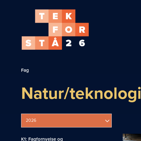
Fag
Natur/teknolog
2026
K1: Fagfornyelse og