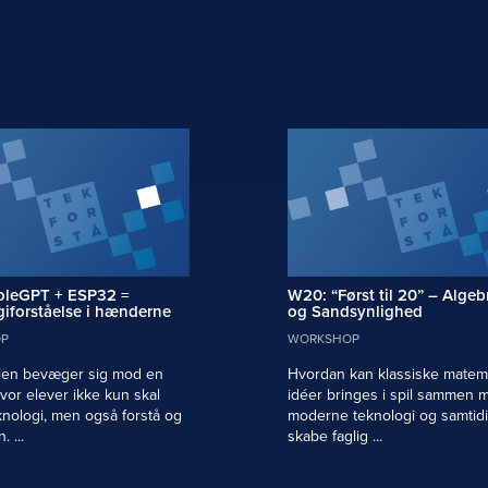
oleGPT + ESP32 =
W20: “Først til 20” – Algeb
iforståelse i hænderne
og Sandsynlighed
P
WORKSHOP
len bevæger sig mod en
Hvordan kan klassiske matem
hvor elever ikke kun skal
idéer bringes i spil sammen 
nologi, men også forstå og
moderne teknologi og samtid
 ...
skabe faglig ...