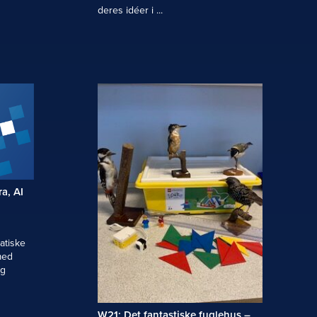
deres idéer i ...
ra, AI
atiske
med
ig
W21: Det fantastiske fuglehus –