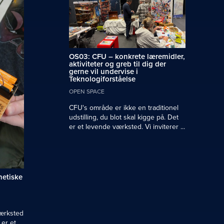
OS03: CFU – konkrete læremidler,
aktiviteter og greb til dig der
gerne vil undervise i
Teknologiforståelse
OPEN SPACE
CFU's område er ikke en traditionel
udstilling, du blot skal kigge på. Det
er et levende værksted. Vi inviterer ...
netiske
ærksted
 er et