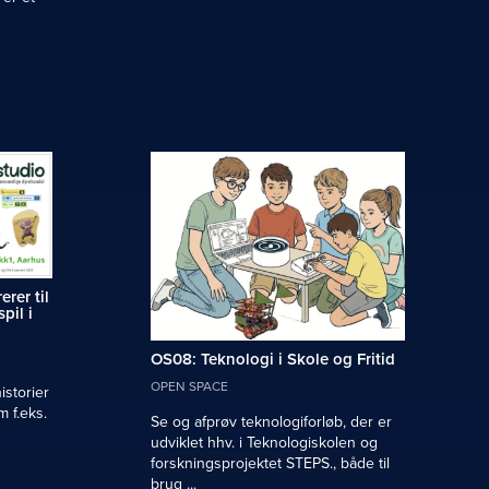
erer til
pil i
OS08: Teknologi i Skole og Fritid
OPEN SPACE
istorier
m f.eks.
Se og afprøv teknologiforløb, der er
udviklet hhv. i Teknologiskolen og
forskningsprojektet STEPS., både til
brug ...