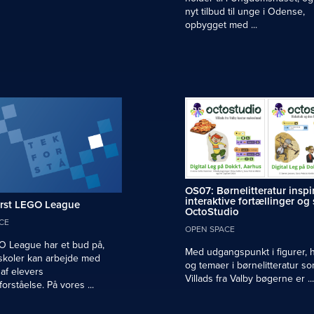
nyt tilbud til unge i Odense,
opbygget med ...
OS07: Børnelitteratur inspir
interaktive fortællinger og s
irst LEGO League
OctoStudio
CE
OPEN SPACE
O League har et bud på,
Med udgangspunkt i figurer, h
skoler kan arbejde med
og temaer i børnelitteratur so
 af elevers
Villads fra Valby bøgerne er ...
orståelse. På vores ...