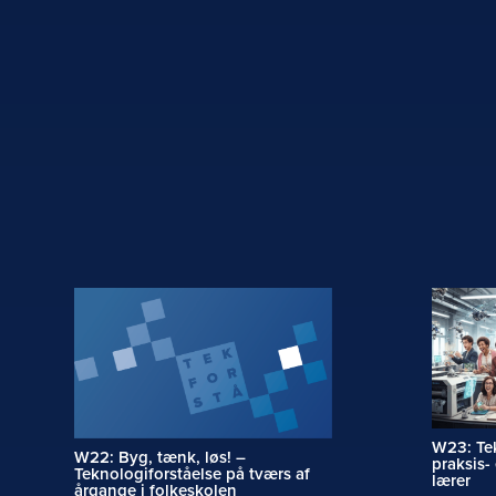
W23: Tek
W22: Byg, tænk, løs! –
praksis- 
Teknologiforståelse på tværs af
lærer
årgange i folkeskolen