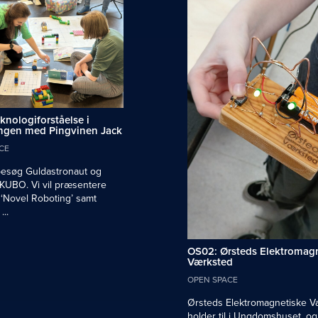
knologiforståelse i
ingen med Pingvinen Jack
CE
esøg Guldastronaut og
 KUBO. Vi vil præsentere
‘Novel Roboting’ samt
..
OS02: Ørsteds Elektromag
Værksted
OPEN SPACE
Ørsteds Elektromagnetiske V
holder til i Ungdomshuset, og