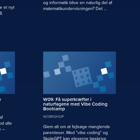
og informatik blive en naturlig del af
e et nyt
matematikundervisningen? Det ...
8.
e
W09: Få superkræfter i
naturfagene med Vibe Coding
Bootcamp
WORKSHOP
af
d alle
Glem alt om at fejlsøge manglende
e –
parenteser. Med "vibe coding" og
SkoleGPT kan eleverne beskrive