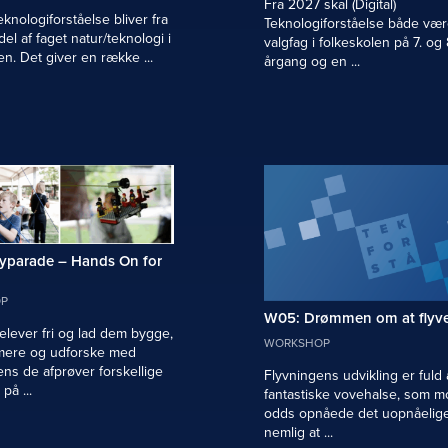
Fra 2027 skal (Digital)
Teknologiforståelse bliver fra
Teknologiforståelse både vær
el af faget natur/teknologi i
valgfag i folkeskolen på 7. og 
en. Det giver en række ...
årgang og en ...
yparade – Hands On for
P
W05: Drømmen om at flyv
 elever fri og lad dem bygge,
WORKSHOP
ere og udforske med
ns de afprøver forskellige
Flyvningens udvikling er fuld 
på ...
fantastiske vovehalse, som mo
odds opnåede det uopnåelig
nemlig at ...