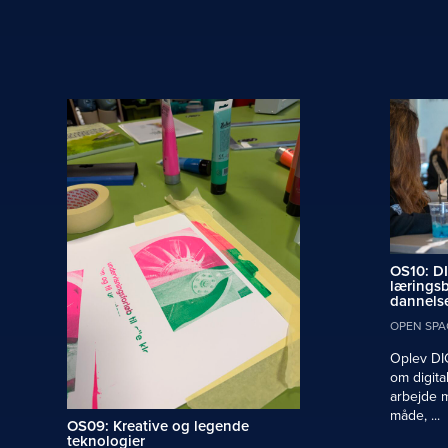
OS10: DI
læringsb
dannels
OPEN SPA
Oplev DIG
om digita
arbejde m
måde, ...
OS09: Kreative og legende
teknologier