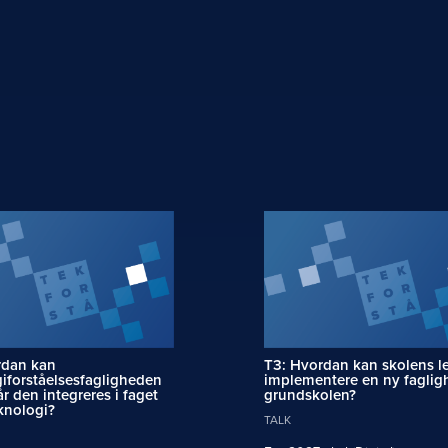
rdan kan
T3: Hvordan kan skolens l
iforståelsesfagligheden
implementere en ny faglig
år den integreres i faget
grundskolen?
knologi?
TALK