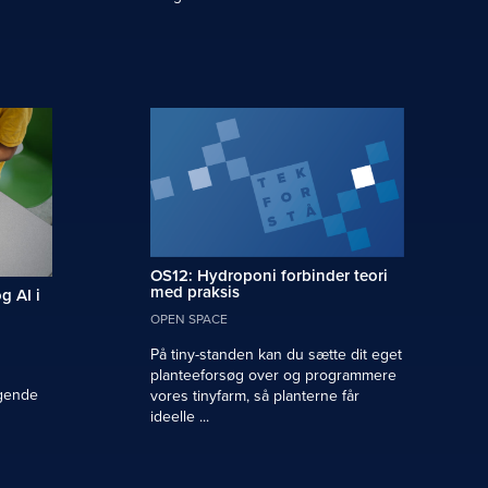
OS12: Hydroponi forbinder teori
med praksis
g AI i
OPEN SPACE
På tiny-standen kan du sætte dit eget
planteeforsøg over og programmere
egende
vores tinyfarm, så planterne får
ideelle ...