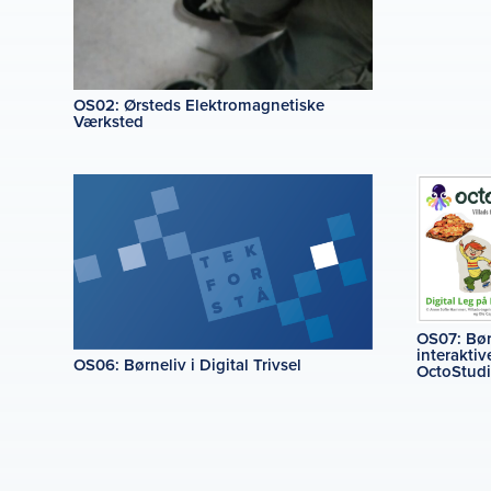
OS02: Ørsteds Elektromagnetiske
Værksted
OS07: Børn
interaktiv
OS06: Børneliv i Digital Trivsel
OctoStud