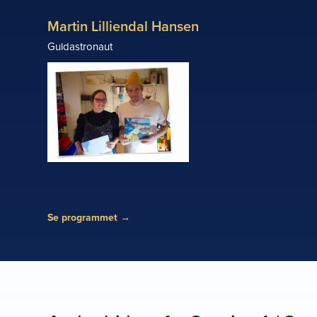
Martin Lilliendal Hansen
Guldastronaut
Se programmet
→