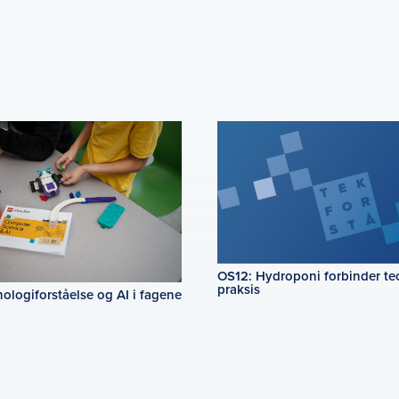
OS12: Hydroponi forbinder te
praksis
ologiforståelse og AI i fagene