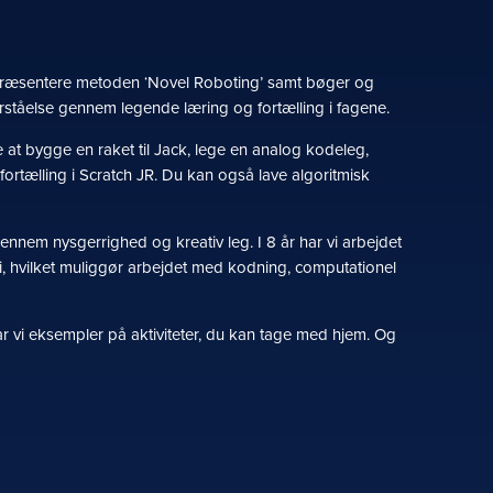
l præsentere metoden ‘Novel Roboting’ samt bøger og
orståelse gennem legende læring og fortælling i fagene.
t bygge en raket til Jack, lege en analog kodeleg,
ortælling i Scratch JR. Du kan også lave algoritmisk
gennem nysgerrighed og kreativ leg. I 8 år har vi arbejdet
i, hvilket muliggør arbejdet med kodning, computationel
r vi eksempler på aktiviteter, du kan tage med hjem. Og