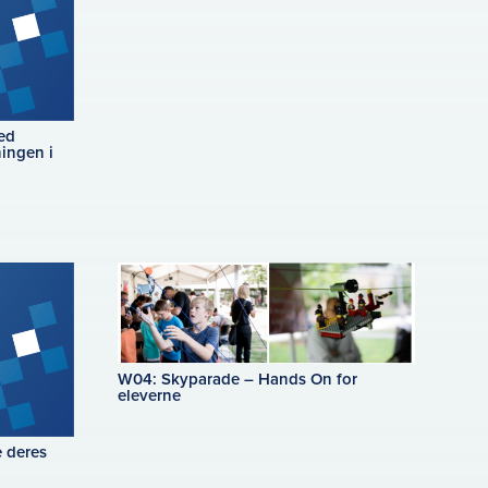
ed
ningen i
W04: Skyparade – Hands On for
eleverne
e deres