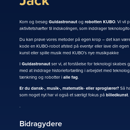
Jack
Kom og besøg
Guldastronaut
og
robotten KUBO
. Vi vi
aktivitetshæfter til indskolingen, som inddrager teknologif
Du kan prøve vores metoder på egen krop – det kan være a
kode en KUBO-robot afsted på eventyr eller lave din egen f
kunst eller spille musik med KUBO’s nye musikpakke
I
Guldastronaut
ser vi, at forståelse for teknologi skabes 
med at inddrage historiefortælling i arbejdet med teknolog
tænkning og robotter i
alle fag
.
Er du dansk-, musik-, matematik- eller sproglærer?
Så ha
som noget nyt har vi også et særligt fokus på
billedkunst
.
.
Bidragydere