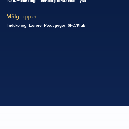
Natur/teknologi
Teknologiforståelse
Tysk
Målgrupper
Indskoling
Lærere
Pædagoger
SFO/Klub