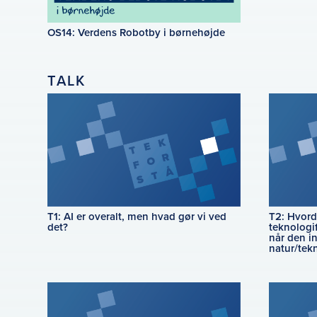
OS14: Verdens Robotby i børnehøjde
TALK
T1: AI er overalt, men hvad gør vi ved
T2: Hvord
det?
teknologi
når den in
natur/tek