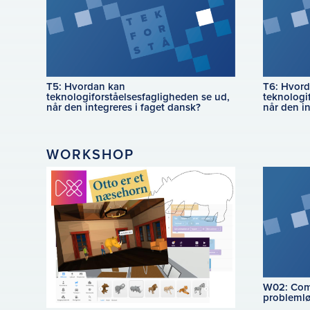
T5: Hvordan kan
T6: Hvord
teknologiforståelsesfagligheden se ud,
teknologi
når den integreres i faget dansk?
når den i
WORKSHOP
W02: Com
problemlø