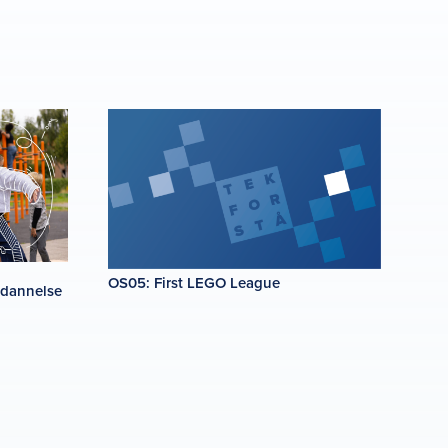
OS05: First LEGO League
l dannelse