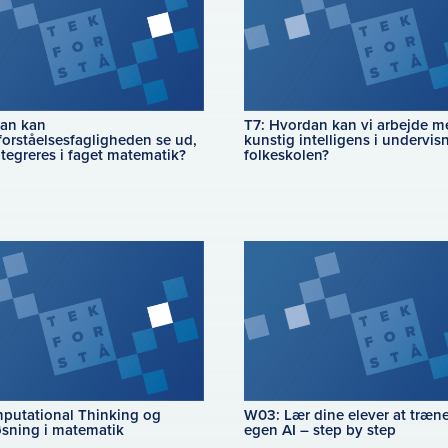
an kan
T7: Hvordan kan vi arbejde m
forståelsesfagligheden se ud,
kunstig intelligens i undervis
ntegreres i faget matematik?
folkeskolen?
putational Thinking og
W03: Lær dine elever at træn
sning i matematik
egen AI – step by step