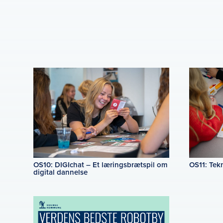
OS10: DIGIchat – Et læringsbrætspil om
OS11: Tekn
digital dannelse