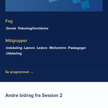
Fag
Dansk
Teknologiforståelse
Målgrupper
Indskoling
Lærere
Ledere
Mellemtrin
Pædagoger
Udskoling
Se programmet
→
Andre bidrag fra Session 2