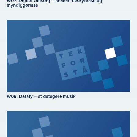
W07: Digital Omsorg – Mellem beskyttelse og
myndiggørelse
W08: Datafy – at datagøre musik