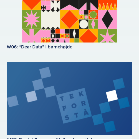
W06: “Dear Data” i børnehøjde