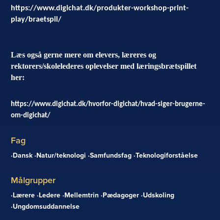
https://www.digichat.dk/produkter-workshop-print-
play/braetspil/
Læs også gerne mere om elevers, læreres og
rektorers/skolelederes oplevelser med læringsbrætspillet
her:
https://www.digichat.dk/hvorfor-digichat/hvad-siger-brugerne-
om-digichat/
Fag
Dansk
Natur/teknologi
Samfundsfag
Teknologiforståelse
Målgrupper
Lærere
Ledere
Mellemtrin
Pædagoger
Udskoling
Ungdomsuddannelse