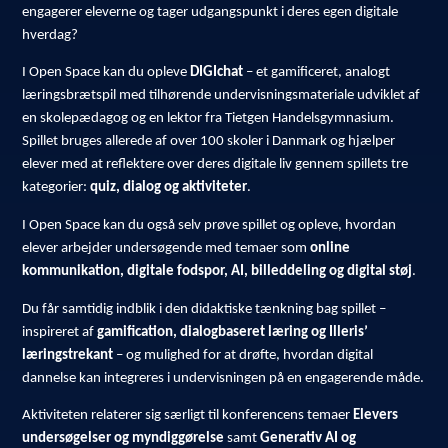
engagerer eleverne og tager udgangspunkt i deres egen digitale
hverdag?
I Open Space kan du opleve
DIGIchat
– et gamificeret, analogt
læringsbrætspil med tilhørende undervisningsmateriale udviklet af
en skolepædagog og en lektor fra Tietgen Handelsgymnasium.
Spillet bruges allerede af over 100 skoler i Danmark og hjælper
elever med at reflektere over deres digitale liv gennem spillets tre
kategorier:
quiz, dialog og aktiviteter
.
I Open Space kan du også selv prøve spillet og opleve, hvordan
elever arbejder undersøgende med temaer som
online
kommunikation, digitale fodspor, AI, billeddeling og digital støj
.
Du får samtidig indblik i den didaktiske tænkning bag spillet –
inspireret af
gamification, dialogbaseret læring og Illeris’
læringstrekant
– og mulighed for at drøfte, hvordan digital
dannelse kan integreres i undervisningen på en engagerende måde.
Aktiviteten relaterer sig særligt til konferencens temaer
Elevers
undersøgelser og myndiggørelse
samt
Generativ AI og