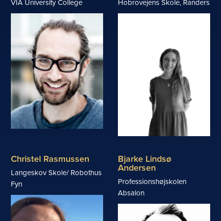
VIA University College
Hobrovejens Skole, Randers
Christel Rasmussen
Bjarke Lindsø
Andersen
Langeskov Skole/ Robothus
Professionshøjskolen
Fyn
Absalon