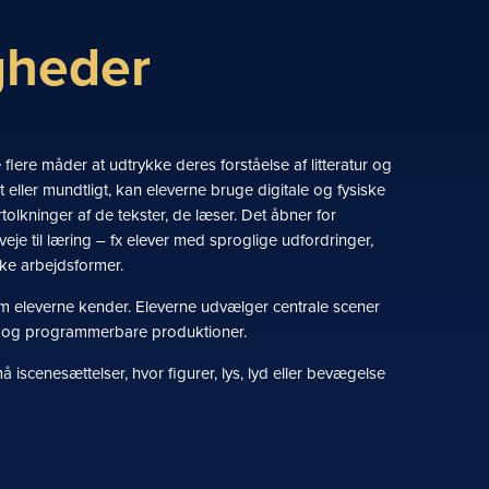
gheder
ere måder at udtrykke deres forståelse af litteratur og
gt eller mundtligt, kan eleverne bruge digitale og fysiske
rtolkninger af de tekster, de læser. Det åbner for
eje til læring – fx elever med sproglige udfordringer,
ske arbejdsformer.
som eleverne kender. Eleverne udvælger centrale scener
ale og programmerbare produktioner.
scenesættelser, hvor figurer, lys, lyd eller bevægelse