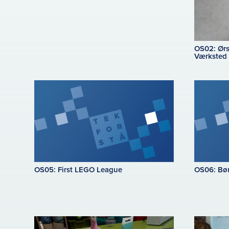
OS02: Ørs
Værksted
OS05: First LEGO League
OS06: Børn