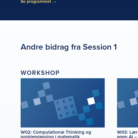
Se programmet
→
Andre bidrag fra Session 1
WORKSHOP
W02: Computational Thinking og
W03: Lær 
problemløsning i matematik
egen AI –