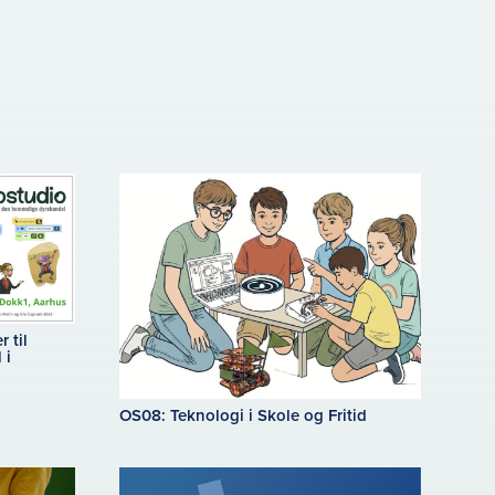
 til
 i
OS08: Teknologi i Skole og Fritid