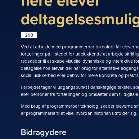
flere elever
deltagelsesmuli
208
Ved at arbejde med programmerbar teknologi får eleverne fl
fortællinger på. I stedet for udelukkende at arbejde skriftli
redskaber til at skabe visuelle, dynamiske og interaktive fo
deltagelse hos elever, der har brug for alternative adgangsv
social usikkerhed eller behov for mere konkrete og prakti
I arbejdet tager vi udgangspunkt i danskfaglige tekster, 
eller personer fra fortællingen og omsætter dem til digit
Med brug af programmerbar teknologi skaber eleverne små i
er programmeret til at vise, hvordan historien udfolder sig.
Bidragydere