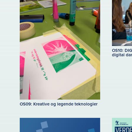
OS10: DIG
digital da
OS09: Kreative og legende teknologier