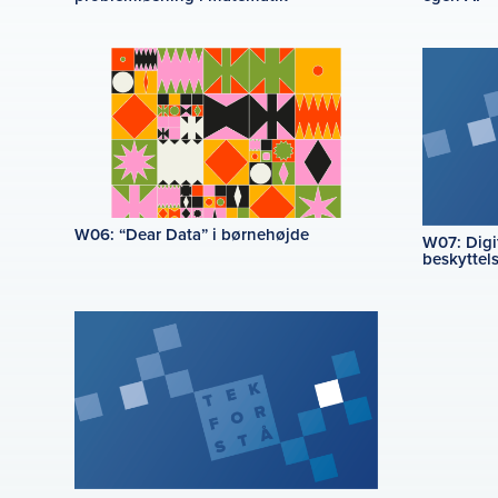
W06: “Dear Data” i børnehøjde
W07: Digi
beskyttel