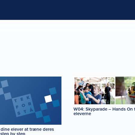
W04: Skyparade – Hands On 
eleverne
dine elever at træne deres
 step by step