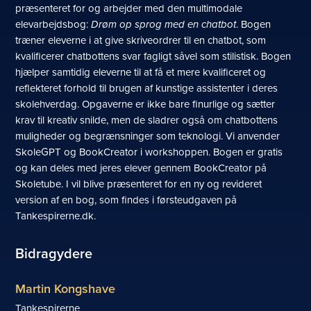
præsenteret for og arbejder med den multimodale
elevarbejdsbog:
Drøm op sprog med en chatbot
. Bogen
træner eleverne i at give skriveordrer til en chatbot, som
kvalificerer chatbottens svar fagligt såvel som stilistisk. Bogen
hjælper samtidig eleverne til at få et mere kvalificeret og
reflekteret forhold til brugen af kunstige assistenter i deres
skolehverdag. Opgaverne er ikke bare finurlige og sætter
krav til kreativ snilde, men de sladrer også om chatbottens
muligheder og begrænsninger som teknologi. Vi anvender
SkoleGPT og BookCreator i workshoppen. Bogen er gratis
og kan deles med jeres elever gennem BookCreator på
Skoletube. I vil blive præsenteret for en ny og revideret
version af en bog, som findes i førsteudgaven på
Tankespirerne.dk.
Bidragydere
Martin Kongshave
Tankespirerne