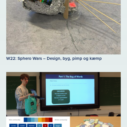
W22: Sphero Wars – Design, byg, pimp og kæmp