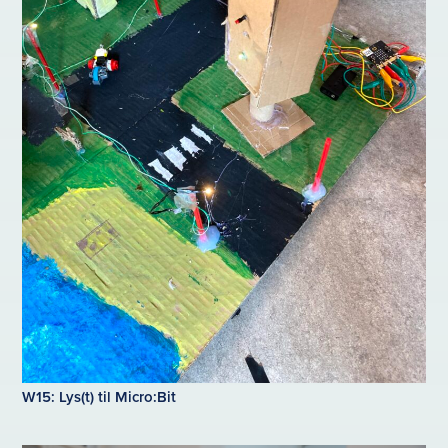
W15: Lys(t) til Micro:Bit