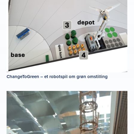
ChangeToGreen – et robotspil om grøn omstilling